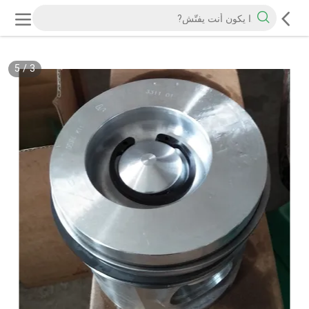
5
/
3