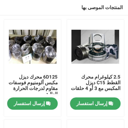
المنتجات الموصى بها
2.5 كيلوغرام محرك
6D125 محرك ديزل
القطط C15 ديزل
مكبس ألومنيوم فوسفات
المكبس مع 3 أو 4 حلقات
مقاوم لدرجات الحرارة
منزل
العالية
إرسال استفسار
إرسال استفسار
المنتجات
أشرطة فيديو