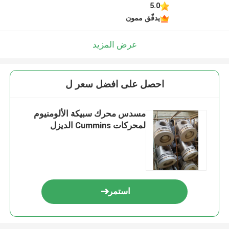
5.0
يدقّق ممون
عرض المزيد
احصل على افضل سعر ل
مسدس محرك سبيكة الألومنيوم
لمحركات Cummins الديزل
استمر