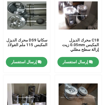
عرض الواقع الافتراضي
حول بنا
C18 محرك الديزل
سكانيا DS9 محرك الديزل
جولة في المعمل
المكبس 0.05mm زيت
المكبس 115 ملم الفولاذ
إزالة سطح مطلي
ضبط الجودة
إرسال استفسار
إرسال استفسار
اتصل بنا
طلب اقتباس
أجزاء محرك الديزل