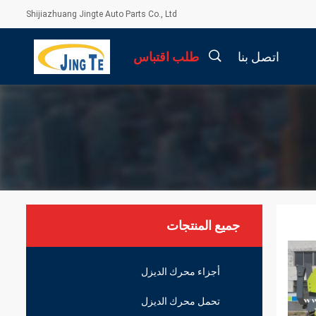
Shijiazhuang Jingte Auto Parts Co., Ltd
اتصل بنا
طلب اقتباس
描
述
جميع المنتجات
أجزاء محرك الديزل
تحمل محرك الديزل