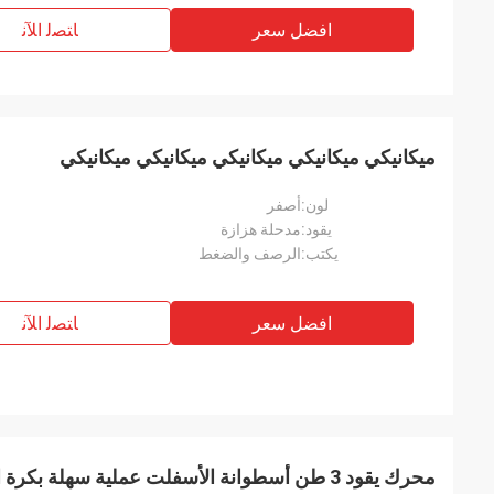
افضل سعر
ﺎﺘﺼﻟ ﺍﻶﻧ
ميكانيكي ميكانيكي ميكانيكي ميكانيكي ميكانيكي
لون:
أصفر
يقود:
مدحلة هزازة
يكتب:
الرصف والضغط
افضل سعر
ﺎﺘﺼﻟ ﺍﻶﻧ
محرك يقود 3 طن أسطوانة الأسفلت عملية سهلة بكرة الأسفلت الاهتزازية