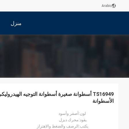
Arabic
منزل
TS16949 أسطوانة صغيرة أسطوانة التوجيه الهيدرو
الأسطوانة
لون:
أصفر وأسود
يقود:
محرك ديزل
يكتب:
الرصف والضغط والاهتزاز