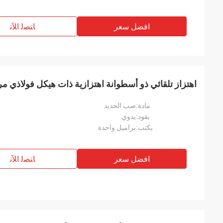
افضل سعر
ﺎﺘﺼﻟ ﺍﻶﻧ
اهتزاز تلقائي ذو أسطوانة اهتزازية ذات هيكل فولاذي م
مادة:
صب الحديد
يقود:
يدوي
يكتب:
براميل واحدة
افضل سعر
ﺎﺘﺼﻟ ﺍﻶﻧ