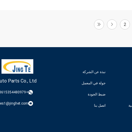
2
نبذة عن الشركة
uto Parts Co., Ltd
جولة في المعمل
+8615354480979
ضبط الجودة
les1@jinghet.com
ة
اتصل بنا