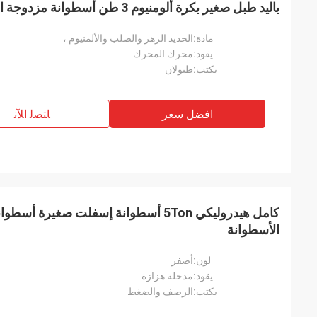
باليد طبل صغير بكرة ألومنيوم 3 طن أسطوانة مزدوجة الأسطوانة
مادة:
الحديد الزهر والصلب والألمنيوم ،
يقود:
محرك المحرك
يكتب:
طبولان
افضل سعر
ﺎﺘﺼﻟ ﺍﻶﻧ
كامل هيدروليكي 5Ton أسطوانة إسفلت صغير
الأسطوانة
لون:
أصفر
يقود:
مدحلة هزازة
يكتب:
الرصف والضغط