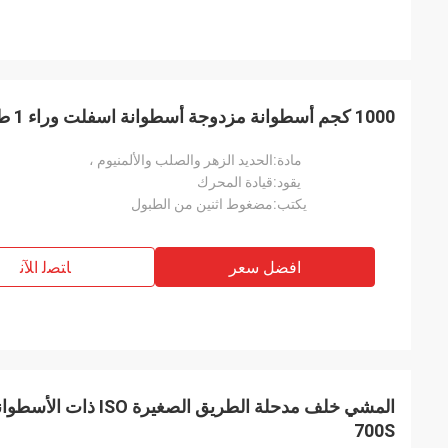
1000 كجم أسطوانة مزدوجة أسطوانة اسفلت وراء 1 طن اسفلت الرول
مادة:
الحديد الزهر والصلب والألمنيوم ،
يقود:
قيادة المحرك
يكتب:
مضغوط اثنين من الطبول
افضل سعر
ﺎﺘﺼﻟ ﺍﻶﻧ
700S