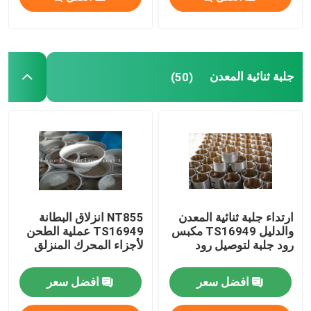
جلبة ثنائية المعدن
(50)
ارتداء جلبة ثنائية المعدن
NT855 انزلاق البطانة
والدليل TS16949 مكبس
TS16949 عملية الطحن
رود جلبة لتوصيل رود
لأجزاء المحرك المنزلق
افضل سعر
افضل سعر