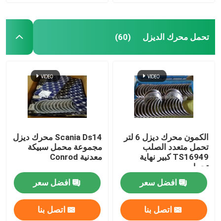
تحمل محرك الديزل
(60)
الكمون محرك ديزل 6 لتر
Scania Ds14 محرك ديزل
تحمل متعدد الصلب
مجموعة محمل سبيكة
TS16949 كبير نهاية
معدنية Conrod
تحمل
افضل سعر
افضل سعر
اتصل بنا
اتصل بنا