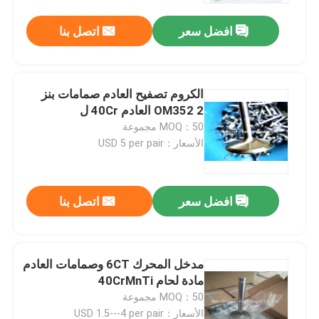
افضل سعر
اتصل بنا
الكروم تصفيح العادم صمامات بنز
OM352 2 العادم 40Cr ل
MOQ：50 مجموعة
الأسعار：USD 5 per pair
افضل سعر
اتصل بنا
منزل
مدخل المحرك 6CT وصمامات العادم
المنتجات
مادة لحام 40CrMnTi
MOQ：50 مجموعة
أشرطة فيديو
الأسعار：USD 1.5---4 per pair