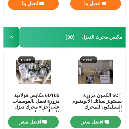
اتصل بنا
اتصل بنا
مكبس محرك الديزل
(30)
6CT الكمون مزورة
6D105 مكابس فولاذية
بيستونز سبائك الألومنيوم
مزورة تعمل بالفوسفات
السيليكون للمحرك
على أجزاء محرك ديزل
البحري
ذات ألوان زاهية
افضل سعر
افضل سعر