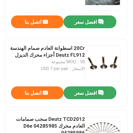
عرض الواقع الافتراضي
افضل سعر
اتصل بنا
حول بنا
20Cr اسطوانة العادم صمام الهندسة
جولة في المعمل
Deutz FL912 أجزاء محرك الديزل
MOQ：50 مجموعة
الأسعار：USD 7 per pair
ضبط الجودة
اتصل بنا
افضل سعر
اتصل بنا
طلب اقتباس
Deutz TCD2012 سحب صمامات
العادم محرك D6e 04285985
أجزاء محرك الديزل
04285986