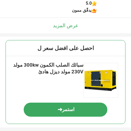
5.0
يدقّق ممون
عرض المزيد
احصل على افضل سعر ل
سبائك الصلب الكمون 300kw مولد
230V مولد ديزل هادئ
استمر