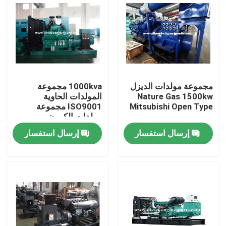
عرض الواقع الافتراضي
حول بنا
مجموعة مولدات الديزل
1000kva مجموعة
جولة في المعمل
Nature Gas 1500kw
المولدات الحاوية
Mitsubishi Open Type
ISO9001 مجموعة
مولدات الكمون
ضبط الجودة
إرسال استفسار
إرسال استفسار
اتصل بنا
طلب اقتباس
أجزاء محرك الديزل