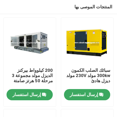
المنتجات الموصى بها
سبائك الصلب الكمون
200 كيلوواط بيركنز
300kw مولد 230V مولد
الديزل مولد مجموعة 3
ديزل هادئ
مرحلة 50 هرتز صامتة
منزل
إرسال استفسار
إرسال استفسار
المنتجات
أشرطة فيديو