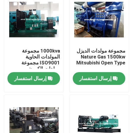
عرض الواقع الافتراضي
حول بنا
مجموعة مولدات الديزل
1000kva مجموعة
جولة في المعمل
Nature Gas 1500kw
المولدات الحاوية
Mitsubishi Open Type
ISO9001 مجموعة
مولدات الكمون
ضبط الجودة
إرسال استفسار
إرسال استفسار
اتصل بنا
طلب اقتباس
أجزاء محرك الديزل