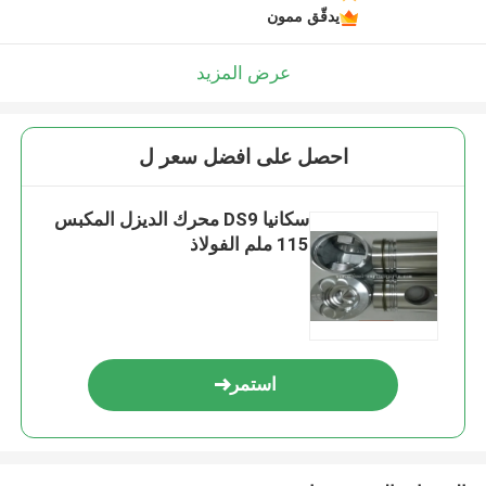
يدقّق ممون
عرض المزيد
احصل على افضل سعر ل
سكانيا DS9 محرك الديزل المكبس
115 ملم الفولاذ
استمر