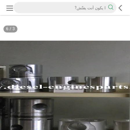
6
/
3