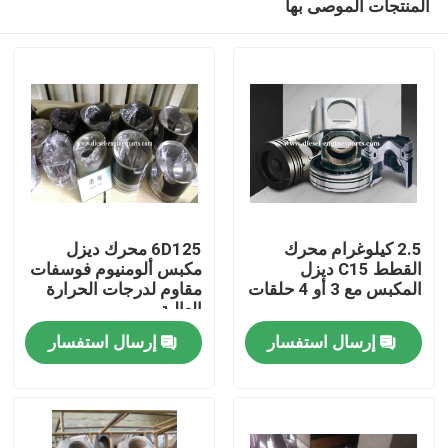
المنتجات الموصى بها
2.5 كيلوغرام محرك
6D125 محرك ديزل
القطط C15 ديزل
مكبس ألومنيوم فوسفات
المكبس مع 3 أو 4 حلقات
مقاوم لدرجات الحرارة
العالية
منزل
إرسال استفسار
إرسال استفسار
المنتجات
أشرطة فيديو