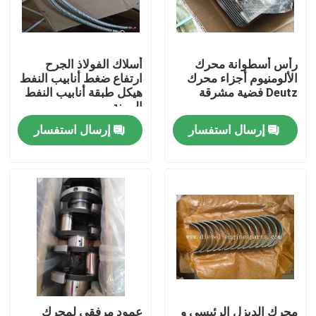
عرض الواقع الافتراضي
رأس أسطوانة محرك
أسلاك الفولاذ الجرح
الألومنيوم أجزاء محرك
ارتفاع ضغط أنابيب النفط
حول بنا
Deutz فضية مشرقة
هيكل طبقة أنابيب النفط
المرنة
إرسال استفسار
إرسال استفسار
جولة في المعمل
ضبط الجودة
اتصل بنا
طلب اقتباس
أجزاء محرك الديزل
محرك الديزل الرئيسي و
عمود مرفقي لمحرك