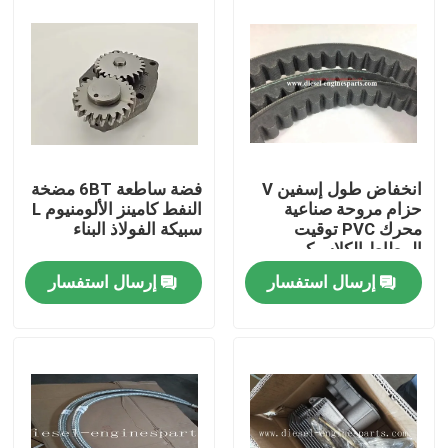
انخفاض طول إسفين V
فضة ساطعة 6BT مضخة
حزام مروحة صناعية
النفط كامينز الألومنيوم L
محرك PVC توقيت
سبيكة الفولاذ البناء
المطاط الكلاسيكي
إرسال استفسار
إرسال استفسار
منزل
المنتجات
أشرطة فيديو