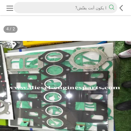
4
/
3