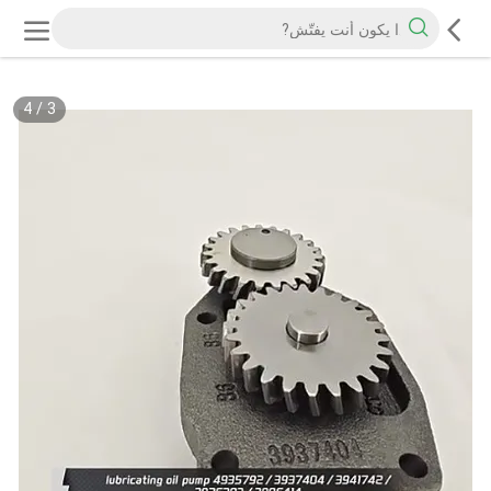
4
/
3