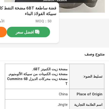
سبيكة الفولاذ البناء
MOQ：50
الأسع
افضل سعر
منتوج وصف
مضخة زيت الكمينز 6BT
,
مضخة زيت الكمينات من سبيكة الألومنيوم
,
تسليط الضوء:
مضخة زيت محركات الديزل Cummins 6B
T
China
Place of Origin
اسم العلامة التجارية
Jingte