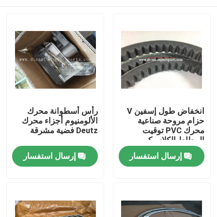
انخفاض طول إسفين V
رأس أسطوانة محرك
حزام مروحة صناعية
الألومنيوم أجزاء محرك
محرك PVC توقيت
Deutz فضية مشرقة
المطاط الكلاسيكي
منزل
إرسال استفسار
إرسال استفسار
المنتجات
أشرطة فيديو