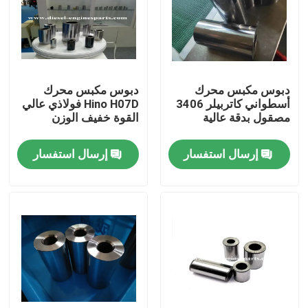
عرض الواقع الافتراضي
حول بنا
دبوس مكبس محرك
دبوس مكبس محرك
أسطواني كاتربيلر 3406
Hino H07D فولاذي عالي
مصقول بدقة عالية
القوة خفيف الوزن
جولة في المعمل
إرسال استفسار
إرسال استفسار
ضبط الجودة
اتصل بنا
طلب اقتباس
أجزاء محرك الديزل