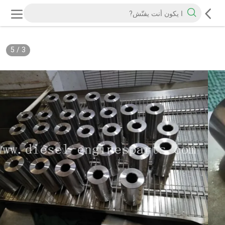
5
/
3