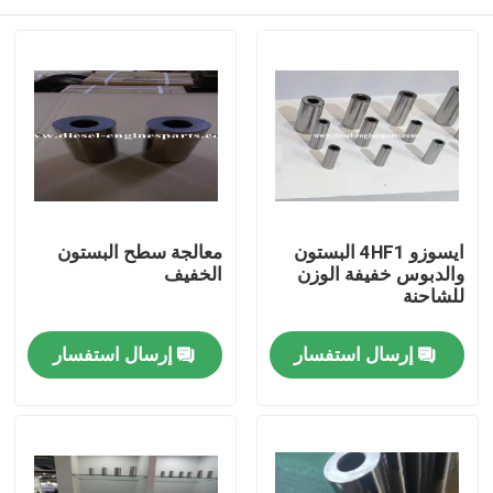
ايسوزو 4HF1 البستون
معالجة سطح البستون
والدبوس خفيفة الوزن
الخفيف
للشاحنة
منزل
إرسال استفسار
إرسال استفسار
المنتجات
أشرطة فيديو