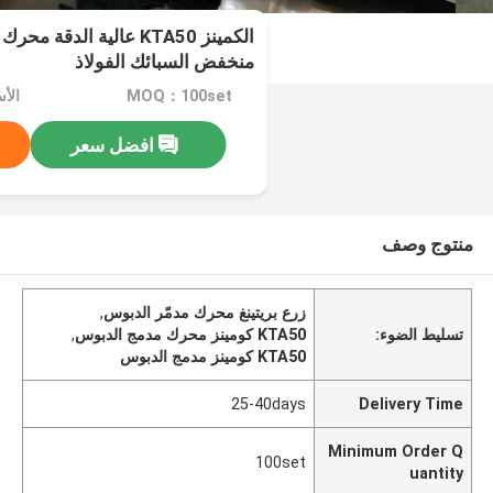
الكمينز KTA50 عالية الدق
منخفض السبائك الفولاذ
MOQ：100set
الأسعا
افضل سعر
منتوج وصف
زرع بريتينغ محرك مدمّر الدبوس
,
تسليط الضوء:
KTA50 كومينز محرك مدمج الدبوس
,
KTA50 كومينز مدمج الدبوس
25-40days
Delivery Time
Minimum Order Q
100set
uantity