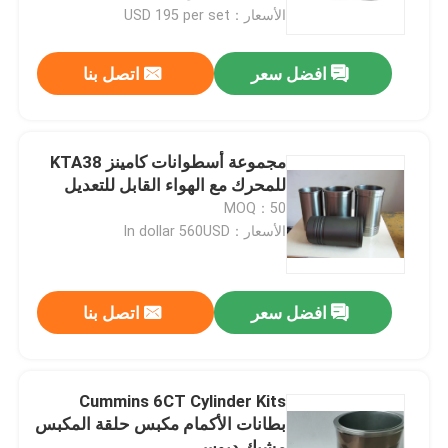
الأسعار：USD 195 per set
عرض الواقع الافتراضي
افضل سعر
اتصل بنا
حول بنا
مجموعة أسطوانات كامينز KTA38
جولة في المعمل
للمحرك مع الهواء القابل للتعديل
MOQ：50
الأسعار：In dollar 560USD
ضبط الجودة
اتصل بنا
افضل سعر
اتصل بنا
طلب اقتباس
Cummins 6CT Cylinder Kits
بطانات الأكمام مكبس حلقة المكبس
أجزاء محرك الديزل
مشبك دبوس