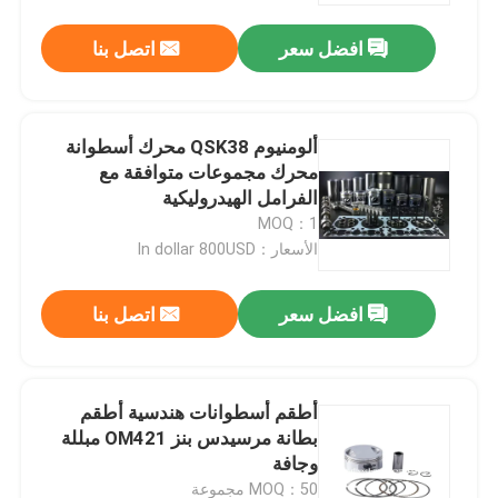
افضل سعر
اتصل بنا
ألومنيوم QSK38 محرك أسطوانة
محرك مجموعات متوافقة مع
الفرامل الهيدروليكية
MOQ：1
الأسعار：In dollar 800USD
افضل سعر
اتصل بنا
منزل
أطقم أسطوانات هندسية أطقم
المنتجات
بطانة مرسيدس بنز OM421 مبللة
وجافة
أشرطة فيديو
MOQ：50 مجموعة