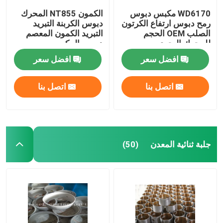
WD6170 مكبس دبوس
الكمون NT855 المحرك
رمح دبوس ارتفاع الكرتون
دبوس الكربنة التبريد
الصلب OEM الحجم
التبريد الكمون المعصم
للمحرك البحري
دبوس المكبس
افضل سعر
افضل سعر
اتصل بنا
اتصل بنا
جلبة ثنائية المعدن
(50)