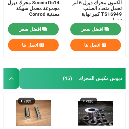
الكمون محرك ديزل 6 لتر
Scania Ds14 محرك ديزل
تحمل متعدد الصلب
مجموعة محمل سبيكة
TS16949 كبير نهاية
معدنية Conrod
تحمل
افضل سعر
افضل سعر
اتصل بنا
اتصل بنا
دبوس مكبس المحرك
(45)