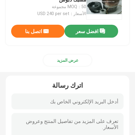
MOQ：50 مجموعة
الأسعار：USD 240 per set
تحمل محرك الديزل
افضل سعر
اتصل بنا
دبوس مكبس المحرك
جلبة ثنائية المعدن
عرض المزيد
مكبس محرك الديزل
اترك رسالة
حلقة مكبس محرك الديزل
كم بطانة الأسطوانة
صمامات العادم