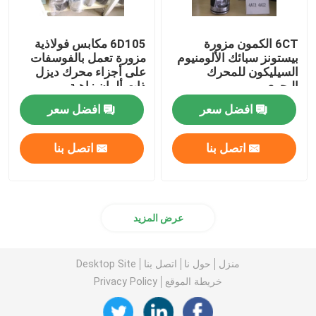
6CT الكمون مزورة
6D105 مكابس فولاذية
بيستونز سبائك الألومنيوم
مزورة تعمل بالفوسفات
السيليكون للمحرك
على أجزاء محرك ديزل
البحري
ذات ألوان زاهية
افضل سعر
افضل سعر
اتصل بنا
اتصل بنا
عرض المزيد
منزل
حول نا
اتصل بنا
Desktop Site
خريطة الموقع
Privacy Policy