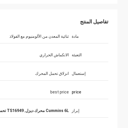
تفاصيل المنتج
مادة
ثنائية المعدن من الألومنيوم مع الفولاذ
التعبئة
الانكماش الحراري
إستعمال
انزلاق تحمل المحرك
best price
price
إبراز
Cummins 6L محرك ديزل
,
TS16949 تحمل نهاية كبيرة