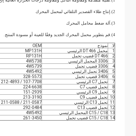
1)
.
تقنية متقدمة ومقاومة التآكل ومقاومة درجات الحرارة العالية إلخ
2).
إنتاج طلاء القصدير التلقائي لمحمل المحرك
3).آلة ضغط محامل المحرك
4).قم بتطوير محمل المحرك الجديد وفقًا للعينة أو مسودة المنتج.
لا.
نموذج
OEM
1
محمل DT466 الرئيسي
MP131H
2
DT466 قضيب تحمل
RP131H
3
3306 المحمل الرئيسي
4W5738
4
3306 قضيب تحمل
4W5739
5
3406 تحمل الرئيسي
4W5492
6
3406 قضيب تحمل
328-5573
7
تحمل C7 الرئيسي
107-7708 / 212-4893
8
تحمل قضيب C7
224-6638
9
تحمل C9 الرئيسي
151-2939
10
تحمل قضيب C9
213-3190
11
تحمل C13 الرئيسي
211-0587 / 211-0588
12
تحمل قضيب C13
292-0484
13
C15 / C18 المحمل الرئيسي
4W5492
14
C15 / C18 قضيب تحمل
261-3450