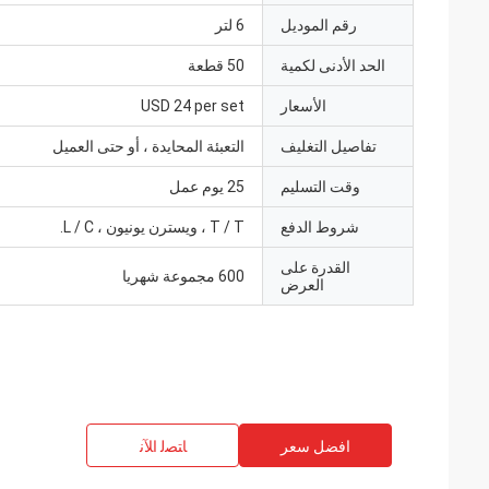
رقم الموديل
6 لتر
الحد الأدنى لكمية
50 قطعة
الأسعار
USD 24 per set
تفاصيل التغليف
التعبئة المحايدة ، أو حتى العميل
وقت التسليم
25 يوم عمل
شروط الدفع
T / T ، ويسترن يونيون ، L / C.
القدرة على
600 مجموعة شهريا
العرض
افضل سعر
ﺎﺘﺼﻟ ﺍﻶﻧ