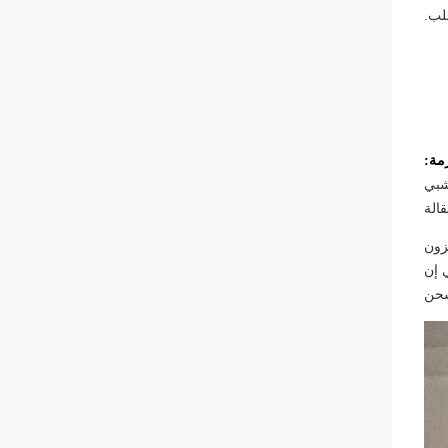
.
زون
 إن