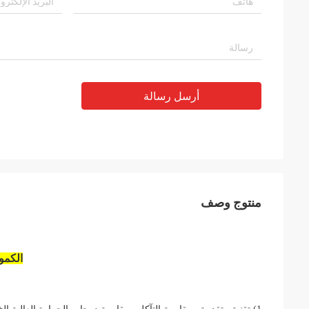
أرسل رسالة
منتوج وصف
الكمون 6L العمود المرفقي تحمل متعدد الصلب نهاي