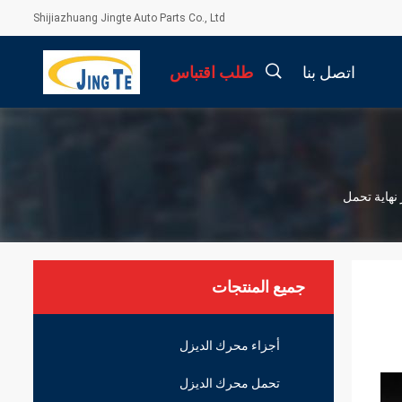
Shijiazhuang Jingte Auto Parts Co., Ltd
اتصل بنا
طلب اقتباس
描
述
جميع المنتجات
أجزاء محرك الديزل
تحمل محرك الديزل