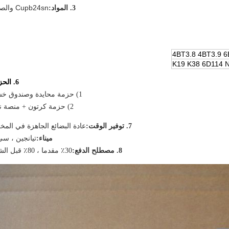
Cupb24sn والصلب
3. المواد:
4BT3.8 4BT3.9 6
K19 K38 6D114 
6. الحزمة:
1) حزمة محايدة وصندوق خشبي
2) حزمة كرتون + منصة نقالة
7. توفير الوقت:
عادة البضائع الجاهزة في المخ
ميناء:
تيانجين ، سي
8. مصطلح الدفع:
30٪ مقدما ، 80٪ قبل الشحن