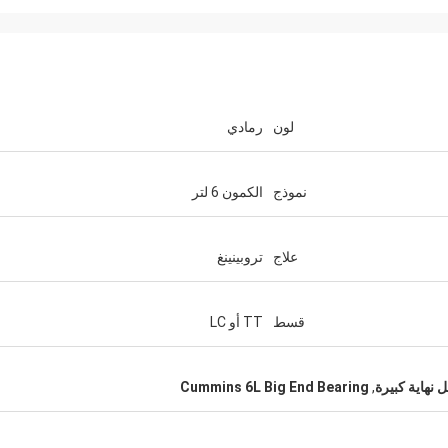
لون
رمادي
نموذج
الكمون 6 لتر
علاج
تروبينينغ
قسط
TT أو LC
Cummins 6L Big End Bearing
,