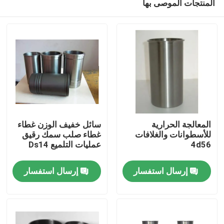
المنتجات الموصى بها
المعالجة الحرارية
سائل خفيف الوزن غطاء
للأسطوانات والغلافات
غطاء صلب سمك رقيق
4d56
عمليات التلميع Ds14
منزل
إرسال استفسار
إرسال استفسار
المنتجات
أشرطة فيديو