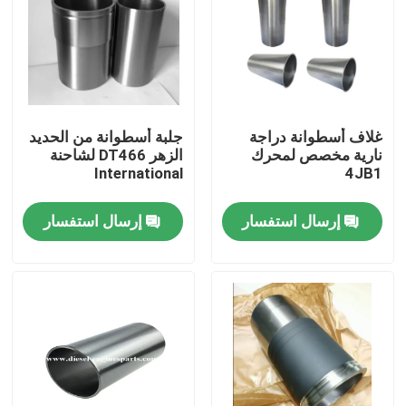
عرض الواقع الافتراضي
حول بنا
غلاف أسطوانة دراجة
جلبة أسطوانة من الحديد
نارية مخصص لمحرك
الزهر DT466 لشاحنة
جولة في المعمل
International
4JB1
إرسال استفسار
إرسال استفسار
ضبط الجودة
اتصل بنا
طلب اقتباس
أجزاء محرك الديزل