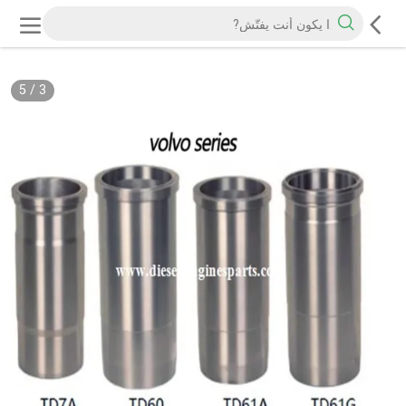
5
/
3