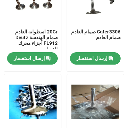
عرض الواقع الافتراضي
Cater3306 صمام العادم
20Cr اسطوانة العادم
حول بنا
صمام العادم
صمام الهندسة Deutz
FL912 أجزاء محرك
الديزل
جولة في المعمل
إرسال استفسار
إرسال استفسار
ضبط الجودة
اتصل بنا
طلب اقتباس
أجزاء محرك الديزل