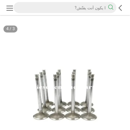
4
/
3