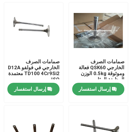
صمامات الصرف
صمامات الصرف
الخارجي QSK60 فعالة
الخارجي في فولفو D12A
وموثوقة 0.5kg الوزن
TD100 4Cr9Si2 معتمدة
الوظيفة المثلى
ISO
إرسال استفسار
إرسال استفسار
منزل
المنتجات
أشرطة فيديو