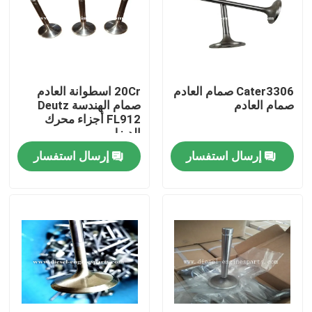
عرض الواقع الافتراضي
حول بنا
Cater3306 صمام العادم
20Cr اسطوانة العادم
صمام العادم
صمام الهندسة Deutz
FL912 أجزاء محرك
جولة في المعمل
الديزل
إرسال استفسار
إرسال استفسار
ضبط الجودة
اتصل بنا
طلب اقتباس
أجزاء محرك الديزل