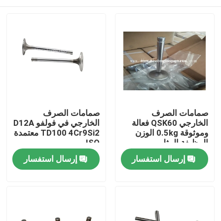
صمامات الصرف
صمامات الصرف
الخارجي QSK60 فعالة
الخارجي في فولفو D12A
وموثوقة 0.5kg الوزن
TD100 4Cr9Si2 معتمدة
الوظيفة المثلى
ISO
منزل
إرسال استفسار
إرسال استفسار
المنتجات
أشرطة فيديو