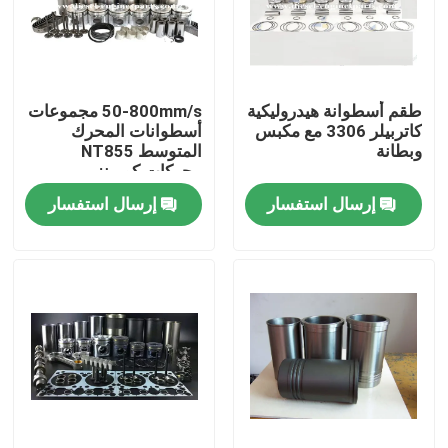
عرض الواقع الافتراضي
طقم أسطوانة هيدروليكية
50-800mm/s مجموعات
حول بنا
كاتربيلر 3306 مع مكبس
أسطوانات المحرك
وبطانة
المتوسط NT855
محركات كومينز
جولة في المعمل
إرسال استفسار
إرسال استفسار
ضبط الجودة
اتصل بنا
طلب اقتباس
أجزاء محرك الديزل