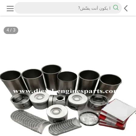
4
/
3