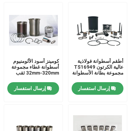
أطقم أسطوانة فولاذية
كومينز أسود الألومنيوم
عالية الكرتون TS16949
أسطوانة غطاء مجموعة
مجموعة بطانة الأسطوانة
32mm-320mm ثقب
إرسال استفسار
إرسال استفسار
منزل
المنتجات
أشرطة فيديو