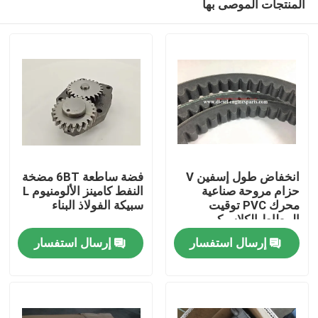
المنتجات الموصى بها
انخفاض طول إسفين V
فضة ساطعة 6BT مضخة
حزام مروحة صناعية
النفط كامينز الألومنيوم L
محرك PVC توقيت
سبيكة الفولاذ البناء
المطاط الكلاسيكي
منزل
إرسال استفسار
إرسال استفسار
المنتجات
أشرطة فيديو