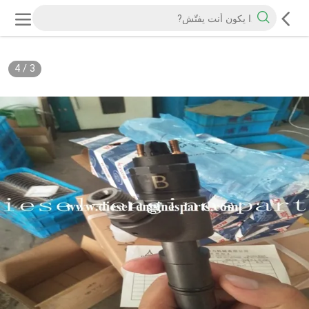
4
/
3