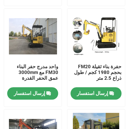
عرض الواقع الافتراضي
حول بنا
جولة في المعمل
حفرة بناء ثقيلة FM20
واحد مدرج حفر البناء
ضبط الجودة
بحجم 1980 كجم / طول
FM30 مع 3000mm
ذراع 2.5 متر
عمق الحفر القدرة
اتصل بنا
إرسال استفسار
إرسال استفسار
طلب اقتباس
أجزاء محرك الديزل