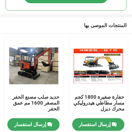
المنتجات الموصى بها
منزل
حفارة صغيرة 1800 كجم
حديد صلب مصنع الحفر
مسار مطاطي هيدروليكي
المصغر 1600 مم عمق
محرك ديزل
الحفر
المنتجات
إرسال استفسار
إرسال استفسار
أشرطة فيديو