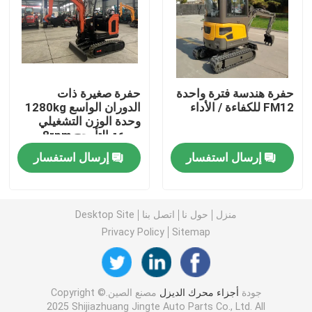
تحمل محرك الديزل
دبوس مكبس المحرك
حفرة هندسة فترة واحدة
حفرة صغيرة ذات
FM12 للكفاءة / الأداء
الدوران الواسع 1280kg
وحدة الوزن التشغيلي
جلبة ثنائية المعدن
سرعة التأرجح 8rpm
إرسال استفسار
إرسال استفسار
مكبس محرك الديزل
حلقة مكبس محرك الديزل
منزل
حول نا
اتصل بنا
Desktop Site
Privacy Policy
Sitemap
كم بطانة الأسطوانة
جودة
أجزاء محرك الديزل
مصنع الصين.Copyright ©
صمامات العادم
2025 Shijiazhuang Jingte Auto Parts Co., Ltd. All