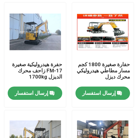
حفارة صغيرة 1800 كجم
حفرة هيدروليكية صغيرة
مسار مطاطي هيدروليكي
FM-17 زاحف محرك
محرك ديزل
الديزل 1700kg
إرسال استفسار
إرسال استفسار
منزل
المنتجات
أشرطة فيديو