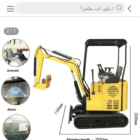
2
/
1