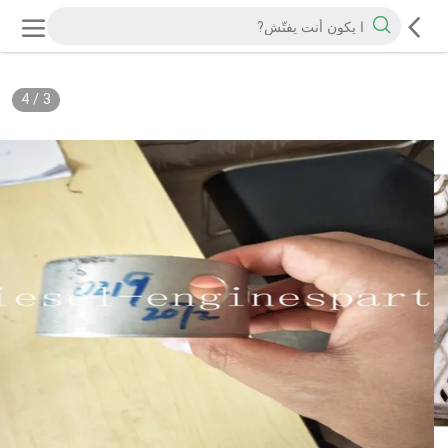
4
/
3