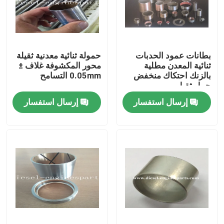
عرض الواقع الافتراضي
بطانات عمود الحدبات
حمولة ثنائية معدنية ثقيلة
حول بنا
ثنائية المعدن مطلية
محور المكشوفة غلاف ±
بالزنك احتكاك منخفض
0.05mm التسامح
حمل ثقيل
جولة في المعمل
إرسال استفسار
إرسال استفسار
ضبط الجودة
اتصل بنا
طلب اقتباس
أجزاء محرك الديزل