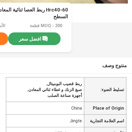
Hrc40-60 ربط العصا ثنائية ا
السطح
MOQ：200 قطعة
الأسعار：
افضل سعر
منتوج وصف
ربط قضيب البوميتال
,
تسليط الضوء:
صبغ الزنك و غطاء ثنائي المعادن
,
أجهزة صناعة الصلب
China
Place of Origin
اسم العلامة التجارية
Jingte