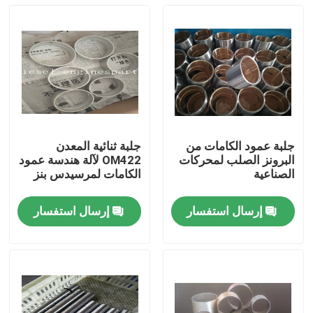
جلبة عمود الكامات من
جلبة ثنائية المعدن
البرونز الصلب لمحركات
OM422 لآلة هندسة عمود
الصناعية
الكامات لمرسيدس بنز
إرسال استفسار
إرسال استفسار
منزل
المنتجات
أشرطة فيديو