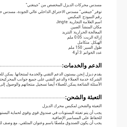
مسدس محركات الديزل المخصص من "جينغتي"
توفر "جينغتي" مسدس الاحتراق الداخلي عالي الجودة، مسدس 
رقم النموذج: المكبس
اسم العلامة التجارية: Jingte
مكان المنشأ: الصين
المعالجة الحرارية: النتريد
إزالة الزيت: 0.05 ملم
الهيكل: متكامل
طول السير: 150 ملم
عدد الخواتم: 3 أو 4
الدعم والخدمات:
يقدم ديزل إنجن بيستون الدعم التقني والخدمة لمنتجاتها. يمكن للع
الشركة خدمة العملاء والدعم التقني على جميع جوانب المحركيحتو
الأسئلة الشائعة.يمكن للعملاء أيضا تسجيل منتجاتهم والوصول إلى
التعبئة والشحن:
التعبئة والشحن لمكبس محرك الديزل
يجب أن يتم تعبئة البستونات في صندوق قوي وقوي لحماية البستو
للحفاظ على المسامير الإضافية.
يجب أن يكون الصندوق ملصقًا باسم وعنوان المتلقي، مع وصف للش