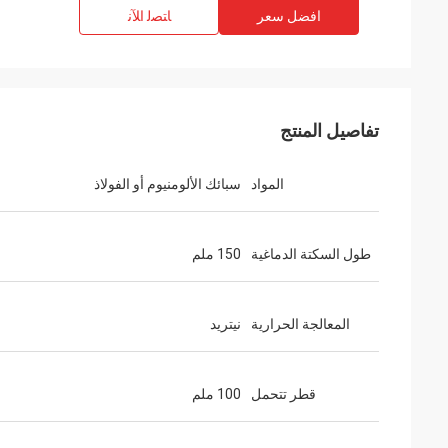
افضل سعر
ﺎﺘﺼﻟ ﺍﻶﻧ
تفاصيل المنتج
المواد
سبائك الألومنيوم أو الفولاذ
طول السكتة الدماغية
150 ملم
المعالجة الحرارية
نيتريد
قطر تتحمل
100 ملم