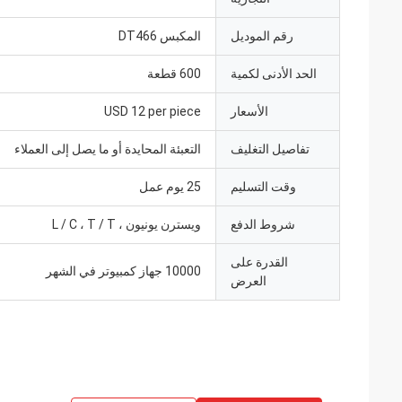
رقم الموديل
المكبس DT466
الحد الأدنى لكمية
600 قطعة
الأسعار
USD 12 per piece
تفاصيل التغليف
التعبئة المحايدة أو ما يصل إلى العملاء
وقت التسليم
25 يوم عمل
شروط الدفع
ويسترن يونيون ، L / C ، T / T
القدرة على
10000 جهاز كمبيوتر في الشهر
العرض