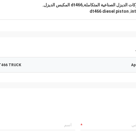
,
dt466 diesel piston
,
in
T466 TRUCK
Ap