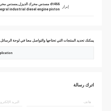
dt466 مسدس محرك الديزل,مسدس محركات الديزل الصناعية المتكاملة,dt466 المكبس الديزل
إبراز
tegral industrial diesel engine piston
يمكنك تحديد المنتجات التي تحتاجها والتواصل معنا في لوحة الرسائل.
plication
اترك رسالة