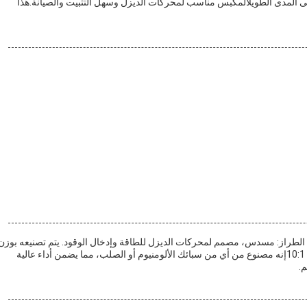
ى المدى الطويلالمكبس مناسب لمحركات الديزل وسهل التثبيت والصيانة.هذا
لطراز: مسدس، مصمم لمحركات الديزل للطاقة وإدخال الوقود. يتم تصنيعه بوزن
2.5 كجم، وطول ضربة 150 مم، قطر فتحة 100 مم،ونسبة ضغط 10:1إنه مصنوع من أي من سبائك الألومنيوم أو الصلب، مما يضمن أداء عالية
.