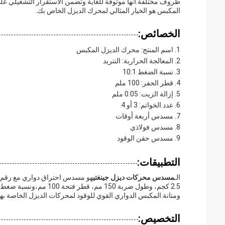
ظروف مختلفة.أنها موثوقة للغاية وتضمن الاستقرار التشغيلي عل
المكبس هو الخيار المثالي لمحرك الديزل الخاص بك.
الخصائص:
اسم المنتج: محرك الديزل المكبس
المعالجة الحرارية: النتريد
نسبة الضغط 10:1
قطر الحفر: 100 ملم
إزالة الزيت: 0.05 ملم
عدد الخواتم: 3 أو 4
مسدس أربعة أوقات
مسدس فولاذي
مسدس حقن الوقود
التطبيقات:
الـ
مسدس محركات ديزل جينغتي
هو مسدس احتراق دواري مع رقم ا
ومتانة.المكبس الدواري القوي للوقود لمحركات الديزل الخاصة بهم
التخصيص: