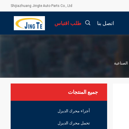
Shijiazhuang Jingte Auto Parts Co., Ltd
اتصل بنا
طلب اقتباس
描
述
جميع المنتجات
أجزاء محرك الديزل
تحمل محرك الديزل