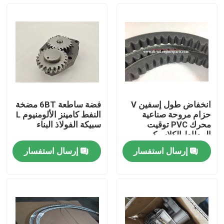
انخفاض طول إسفين V
فضة ساطعة 6BT مضخة
حزام مروحة صناعية
النفط كامينز الألومنيوم L
محرك PVC توقيت
سبيكة الفولاذ البناء
المطاط الكلاسيكي
إرسال استفسار
إرسال استفسار
منزل
المنتجات
أشرطة فيديو