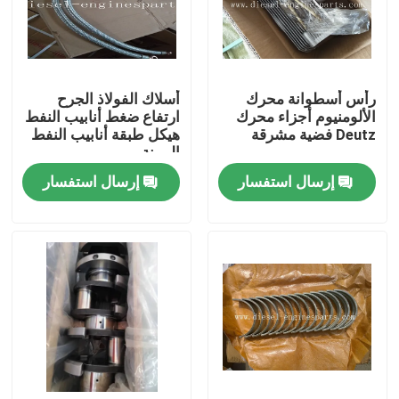
عرض الواقع الافتراضي
رأس أسطوانة محرك
أسلاك الفولاذ الجرح
حول بنا
الألومنيوم أجزاء محرك
ارتفاع ضغط أنابيب النفط
Deutz فضية مشرقة
هيكل طبقة أنابيب النفط
المرنة
جولة في المعمل
إرسال استفسار
إرسال استفسار
ضبط الجودة
اتصل بنا
طلب اقتباس
أجزاء محرك الديزل