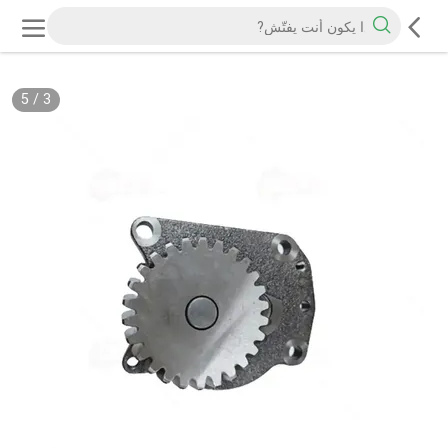
5
/
3