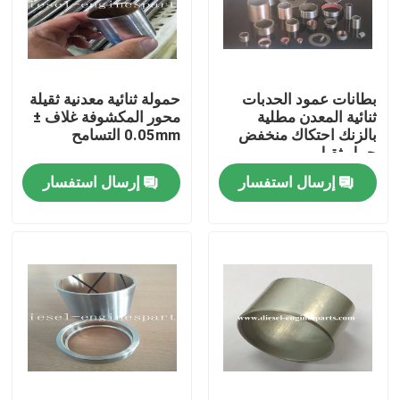
عرض الواقع الافتراضي
بطانات عمود الحدبات
حمولة ثنائية معدنية ثقيلة
حول بنا
ثنائية المعدن مطلية
محور المكشوفة غلاف ±
بالزنك احتكاك منخفض
0.05mm التسامح
حمل ثقيل
جولة في المعمل
إرسال استفسار
إرسال استفسار
ضبط الجودة
اتصل بنا
طلب اقتباس
أجزاء محرك الديزل