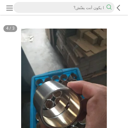
4
/
3