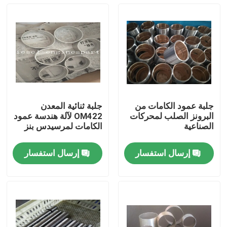
جلبة عمود الكامات من
جلبة ثنائية المعدن
البرونز الصلب لمحركات
OM422 لآلة هندسة عمود
الصناعية
الكامات لمرسيدس بنز
إرسال استفسار
إرسال استفسار
منزل
المنتجات
أشرطة فيديو