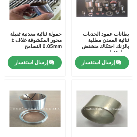
عرض الواقع الافتراضي
بطانات عمود الحدبات
حمولة ثنائية معدنية ثقيلة
حول بنا
ثنائية المعدن مطلية
محور المكشوفة غلاف ±
بالزنك احتكاك منخفض
0.05mm التسامح
حمل ثقيل
جولة في المعمل
إرسال استفسار
إرسال استفسار
ضبط الجودة
اتصل بنا
طلب اقتباس
أجزاء محرك الديزل