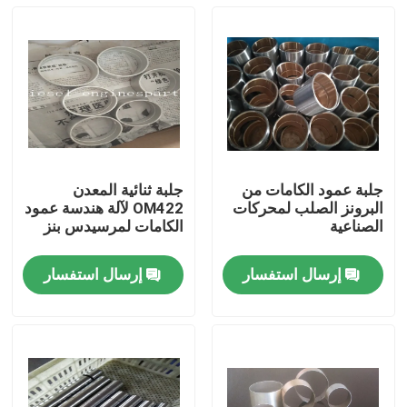
جلبة عمود الكامات من
جلبة ثنائية المعدن
البرونز الصلب لمحركات
OM422 لآلة هندسة عمود
الصناعية
الكامات لمرسيدس بنز
إرسال استفسار
إرسال استفسار
منزل
المنتجات
أشرطة فيديو