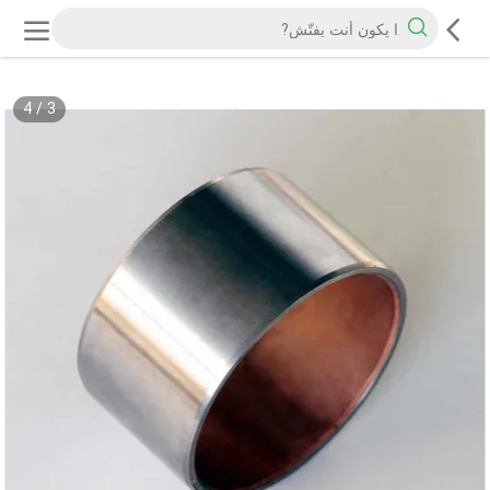
4
/
3