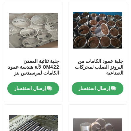
جلبة عمود الكامات من
جلبة ثنائية المعدن
البرونز الصلب لمحركات
OM422 لآلة هندسة عمود
الصناعية
الكامات لمرسيدس بنز
إرسال استفسار
إرسال استفسار
منزل
المنتجات
أشرطة فيديو