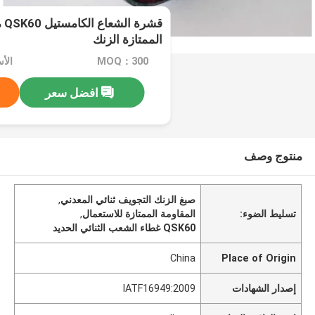
قشر
الممتازة الزنك
MOQ：300
الأ
افضل سعر
منتوج وصف
صبغ الزنك التجويف ثنائي المعدني
,
تسليط الضوء:
المقاومة الممتازة للاستعمال
,
QSK60 غطاء الشعب الثنائي الحديد
China
Place of Origin
إصدار الشهادات
IATF16949:2009