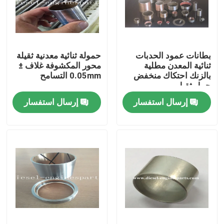
عرض الواقع الافتراضي
بطانات عمود الحدبات
حمولة ثنائية معدنية ثقيلة
حول بنا
ثنائية المعدن مطلية
محور المكشوفة غلاف ±
بالزنك احتكاك منخفض
0.05mm التسامح
حمل ثقيل
جولة في المعمل
إرسال استفسار
إرسال استفسار
ضبط الجودة
اتصل بنا
طلب اقتباس
أجزاء محرك الديزل