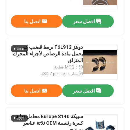
عرض الواقع الافتراضي
افضل سعر
اتصل بنا
حول بنا
دويتز F6L912 يربط قضيب كبير
جولة في المعمل
يحمل مادة الرصاص لأجزاء المحرك
المنزلق
MOQ：50 قطعة
ضبط الجودة
الأسعار：USD 7 per set
اتصل بنا
افضل سعر
اتصل بنا
طلب اقتباس
سبيكة Europe 8140 محامل نهاية
كبيرة رئيسية OEM ثلاثة عناصر
أجزاء محرك الديزل
تصفيح