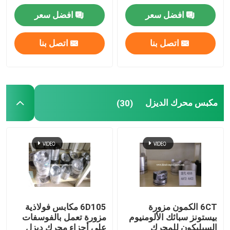
افضل سعر
افضل سعر
اتصل بنا
اتصل بنا
مكبس محرك الديزل
(30)
6CT الكمون مزورة
6D105 مكابس فولاذية
بيستونز سبائك الألومنيوم
مزورة تعمل بالفوسفات
السيليكون للمحرك
على أجزاء محرك ديزل