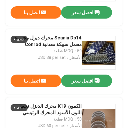
افضل سعر
اتصل بنا
Scania Ds14 محرك ديزل مجموعة
محمل سبيكة معدنية Conrod
MOQ：50 قطعة
الأسعار：USD 38 per set
افضل سعر
اتصل بنا
منزل
الكمون K19 محرك الديزل تحمل
المنتجات
اللون الأسود المحرك الرئيسي
MOQ：50 قطعة
أشرطة فيديو
الأسعار：USD 60 per set