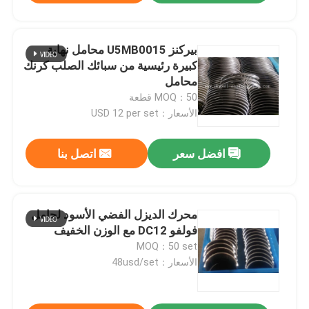
بيركنز U5MB0015 محامل نهاية
كبيرة رئيسية من سبائك الصلب كرنك
محامل
MOQ：50 قطعة
الأسعار：USD 12 per set
افضل سعر
اتصل بنا
محرك الديزل الفضي الأسود لحامل
فولفو DC12 مع الوزن الخفيف
MOQ：50 set
الأسعار：48usd/set