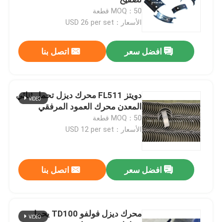
MOQ：50 قطعة
الأسعار：USD 26 per set
تحمل محرك الديزل
افضل سعر
اتصل بنا
دبوس مكبس المحرك
جلبة ثنائية المعدن
دويتز FL511 محرك ديزل تحمل ثنائي
المعدن محرك العمود المرفقي
MOQ：50 قطعة
مكبس محرك الديزل
الأسعار：USD 12 per set
حلقة مكبس محرك الديزل
افضل سعر
اتصل بنا
كم بطانة الأسطوانة
محرك ديزل فولفو TD100 يحمل
صمامات العادم