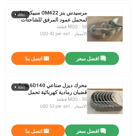
مرسيدس بنز OM422 سبيكة نحاس
لمحمل عمود المرفق للشاحنات
MOQ：50 قطعة
الأسعار：USD 42 per set
إرسال
افضل سعر
اتصل بنا
محرك ديزل صناعي 6D140 يحمل
قضبان رمادية كهربائية تحمل
MOQ：50 قطعة
الأسعار：USD 53 per set
افضل سعر
اتصل بنا