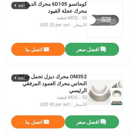
كوماتسو 6D105 محرك الديزل ذو
محرك عجلة القيود
MOQ：50 قطعة
الأسعار：USD 20 per set
افضل سعر
اتصل بنا
OM352 محرك ديزل تحمل سبائك
النحاس محرك العمود المرفقي
اترك رسالة
الرئيسي
MOQ：50 قطعة
الأسعار：USD 42 per set
افضل سعر
اتصل بنا