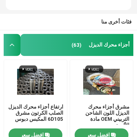
فئات أخرى منا
أجزاء محرك الديزل
(63)
مشرق أجزاء محرك
ارتفاع أجزاء محرك الديزل
الديزل اللون الشاحن
الصلب الكرتون مشرق
التربيني OEM مادة
6D105 المكبس دبوس
الألومنيوم
افضل سعر
افضل سعر