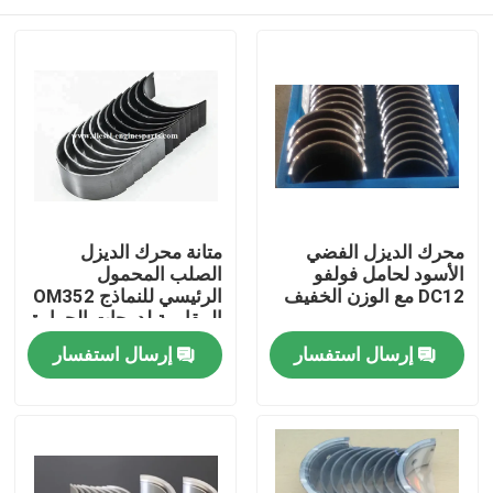
محرك الديزل الفضي
متانة محرك الديزل
الأسود لحامل فولفو
الصلب المحمول
DC12 مع الوزن الخفيف
الرئيسي للنماذج OM352
المقاومة لدرجات الحرارة
والتآكل
منزل
إرسال استفسار
إرسال استفسار
المنتجات
أشرطة فيديو