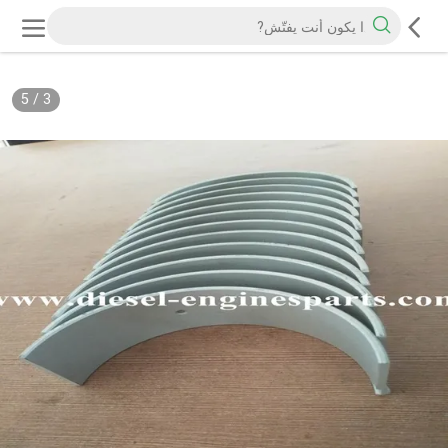
5
/
3