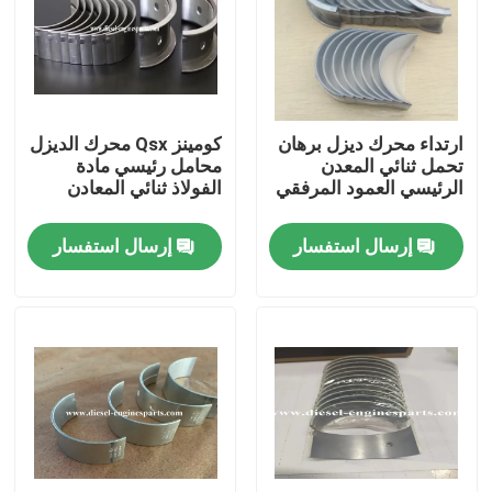
عرض الواقع الافتراضي
حول بنا
ارتداء محرك ديزل برهان
كومينز Qsx محرك الديزل
تحمل ثنائي المعدن
محامل رئيسي مادة
الرئيسي العمود المرفقي
الفولاذ ثنائي المعادن
جولة في المعمل
إرسال استفسار
إرسال استفسار
ضبط الجودة
اتصل بنا
طلب اقتباس
أجزاء محرك الديزل