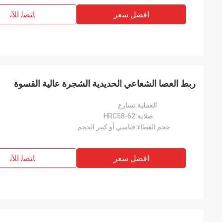
افضل سعر
ﺎﺘﺼﻟ ﺍﻶﻧ
ربط العصا الشعاعي الحديدية الشجرة عالية القسوة
العملية:
تسارع
صلابة:
HRC58-62
حجم الغطاء:
قياسي أو كبير الحجم
افضل سعر
ﺎﺘﺼﻟ ﺍﻶﻧ