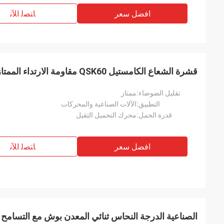
افضل سعر
ﺎﺘﺼﻟ ﺍﻶﻧ
قشرة الشعاع الكامستيل QSK60 مقاومة الارتداء الممتازة الزنك
تقليل الضوضاء:
ممتاز
التطبيق:
الآلات الصناعية والمحركات
قدرة الحمل:
محرك التحميل الثقيل
افضل سعر
ﺎﺘﺼﻟ ﺍﻶﻧ