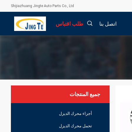
Shijiazhuang Jingte Auto Parts Co., Ltd
اتصل بنا
طلب اقتباس
描
述
جميع المنتجات
أجزاء محرك الديزل
تحمل محرك الديزل