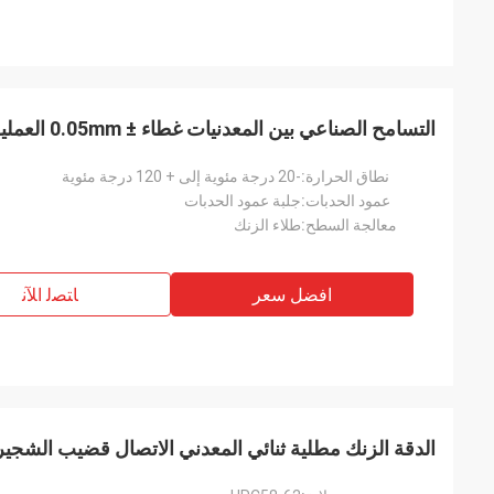
التسامح الصناعي بين المعدنيات غطاء ± 0.05mm العملية Hasping عبء ثقيل
نطاق الحرارة:
-20 درجة مئوية إلى + 120 درجة مئوية
عمود الحدبات:
جلبة عمود الحدبات
معالجة السطح:
طلاء الزنك
افضل سعر
ﺎﺘﺼﻟ ﺍﻶﻧ
الدقة الزنك مطلية ثنائي المعدني الاتصال قضيب الشجيرات