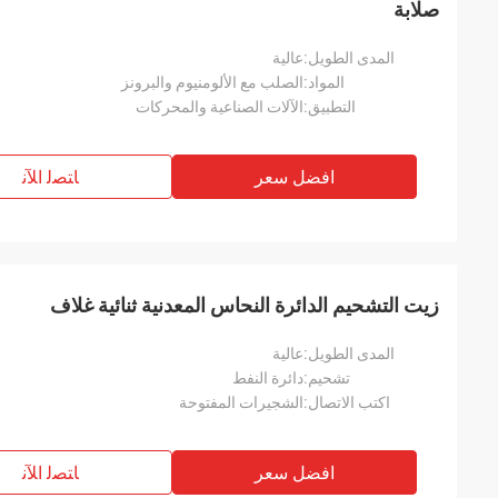
صلابة
المدى الطويل:
عالية
المواد:
الصلب مع الألومنيوم والبرونز
التطبيق:
الآلات الصناعية والمحركات
افضل سعر
ﺎﺘﺼﻟ ﺍﻶﻧ
زيت التشحيم الدائرة النحاس المعدنية ثنائية غلاف
المدى الطويل:
عالية
تشحيم:
دائرة النفط
اكتب الاتصال:
الشجيرات المفتوحة
افضل سعر
ﺎﺘﺼﻟ ﺍﻶﻧ