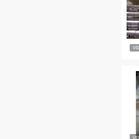
VI
VI