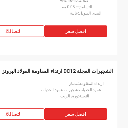
صلابة:
HRC58-62
التسامح:
± 0.05 مم
المدى الطويل:
عالية
افضل سعر
ﺎﺘﺼﻟ ﺍﻶﻧ
الشجيرات العجلة DC12 ارتداء المقاومة الفولاذ البرونز
ارتداء المقاومة:
ممتاز
عمود الحدبات:
شجيرات عمود الحدبات
التعبئة:
ورق الزيت
افضل سعر
ﺎﺘﺼﻟ ﺍﻶﻧ