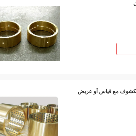
ن
لمكشوف مع قياس أو عريض