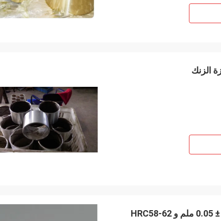
الصناعية الدرجة النحاس ثنائي المعدن بوش مع التسامح ± 0.05 ملم و HRC58-62