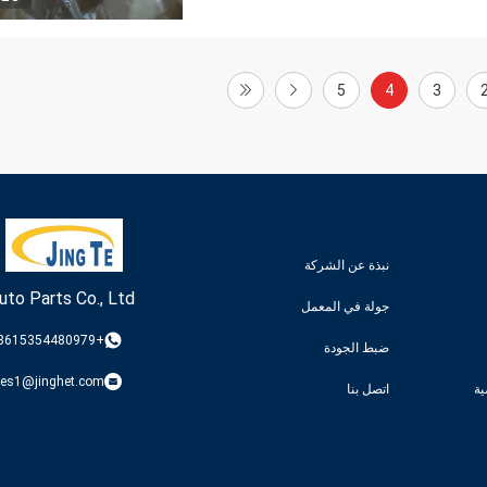
5
4
3
نبذة عن الشركة
uto Parts Co., Ltd
جولة في المعمل
+8615354480979
ضبط الجودة
les1@jinghet.com
ة
اتصل بنا